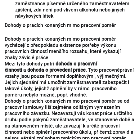
zaměstnance písemně určeného zaměstnavatelem
zjištění, zda není pod vlivem alkoholu nebo jiných
návykových látek
Dohody o pracích konaných mimo pracovní poměr
Dohody o pracích konaných mimo pracovní poměr
vycházejí z předpokladu existence potřeby výkonu
pracovních činností menšího rozsahu, které vykazují
znaky závislé práce.
Mezi tyto dohody patří
dohoda o pracovní
činnosti
a
dohoda o provedení práce
. Tyto pracovněprávní
vztahy jsou pouze formami doplňkovými, výjimečnými.
Jejich sjednání má umožnit zaměstnavateli zabezpečit i
takové úkoly, jejichž splnění by v rámci pracovního
poměru nebylo možné, popř. vhodné.
Dohody o pracích konaných mimo pracovní poměr se od
pracovní smlouvy liší zejména odlišným vymezením
pracovního závazku. Nezavazují vás konat práce určitého
druhu podle pokynů zaměstnavatele, ve stanovené době a
na stanoveném místě, ale zavazují k určité pracovní
činnosti nebo splnění pracovního úkolu, přičemž zpravidla
nejsou vázáni způsobem typickým pro pracovní poměr