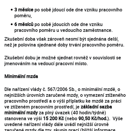
3 měsíce
po sobě jdoucí ode dne vzniku pracovního
poměru,
6 měsíců
po sobě jdoucích ode dne vzniku
pracovního poměru u vedoucího zaměstnance.
Zkušební doba však zároveň nesmí být sjednána delší,
než je polovina sjednané doby trvání pracovního poměru.
Zkušební dobu je možné sjednat rovněž v souvislosti se
jmenováním na vedoucí pracovní místo.
Minimální mzda
Dle nařízení vlády č. 567/2006 Sb., o minimální mzdě, o
nejnižších úrovních zaručené mzdy, o vymezení ztíženého
pracovního prostředí a o výši příplatku ke mzdě za práci
ve ztíženém pracovním prostředí, je
základní sazba
minimální mzdy
za plný úvazek (40 hodin/týdně)
stanovena ve výši
15 200 Kč
(nebo
90,50 Kč/hod.
). Výše
uvedené nařízení vlády dále uvádí nejnižší úrovně
zaručené mzdy dle tzv. skupin prací (bližší informace