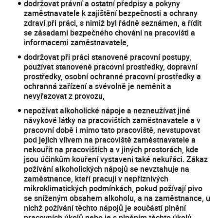
dodržovat právní a ostatní předpisy a pokyny
zaměstnavatele k zajištění bezpečnosti a ochrany
zdraví při práci, s nimiž byl řádně seznámen, a řídit
se zásadami bezpečného chování na pracovišti a
informacemi zaměstnavatele,
dodržovat při práci stanovené pracovní postupy,
používat stanovené pracovní prostředky, dopravní
prostředky, osobní ochranné pracovní prostředky a
ochranná zařízení a svévolně je neměnit a
nevyřazovat z provozu,
nepožívat alkoholické nápoje a nezneužívat jiné
návykové látky na pracovištích zaměstnavatele a v
pracovní době i mimo tato pracoviště, nevstupovat
pod jejich vlivem na pracoviště zaměstnavatele a
nekouřit na pracovištích a v jiných prostorách, kde
jsou účinkům kouření vystaveni také nekuřáci. Zákaz
požívání alkoholických nápojů se nevztahuje na
zaměstnance, kteří pracují v nepříznivých
mikroklimatických podmínkách, pokud požívají pivo
se sníženým obsahem alkoholu, a na zaměstnance, u
nichž požívání těchto nápojů je součástí plnění
pracovních úkolů nebo je s plněním těchto úkolů