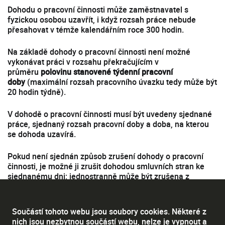
Dohodu o pracovní činnosti může zaměstnavatel s
fyzickou osobou uzavřít, i když rozsah práce nebude
přesahovat v témže kalendářním roce 300 hodin.
Na základě dohody o pracovní činnosti není možné
vykonávat práci v rozsahu překračujícím v
průměru
polovinu stanovené týdenní pracovní
doby
(maximální rozsah pracovního úvazku tedy může být
20 hodin týdně).
V dohodě o pracovní činnosti musí být uvedeny sjednané
práce, sjednaný rozsah pracovní doby a doba, na kterou
se dohoda uzavírá.
Pokud není sjednán způsob zrušení dohody o pracovní
činnosti, je možné ji zrušit dohodou smluvních stran ke
sjednanému dni; jednostranně může být zrušena z
jakéhokoliv důvodu nebo bez uvedení důvodu s
patnáctidenní výpovědní dobou, která začíná dnem, v
němž byla výpověď doručena druhé smluvní straně.
Součástí tohoto webu jsou soubory cookies. Některé z
Okamžité zrušení dohody o pracovní činnosti může být
nich jsou nezbytnou součástí webu, nelze je vypnout a