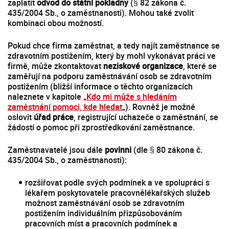
zaplatit
odvod do státní pokladny
(§ 82 zákona č.
435/2004 Sb., o zaměstnanosti). Mohou také zvolit
kombinaci obou možností.
Pokud chce firma zaměstnat, a tedy najít zaměstnance se
zdravotním postižením, který by mohl vykonávat práci ve
firmě, může zkontaktovat
neziskové organizace
, které se
zaměřují na podporu zaměstnávání osob se zdravotním
postižením (bližší informace o těchto organizacích
naleznete v kapitole „
Kdo mi může s hledáním
zaměstnání pomoci, kde hledat
„). Rovněž je možné
oslovit
úřad práce
, registrující uchazeče o zaměstnání, se
žádostí o pomoc při zprostředkování zaměstnance.
Zaměstnavatelé jsou dále
povinni
(dle § 80 zákona č.
435/2004 Sb., o zaměstnanosti):
rozšiřovat podle svých podmínek a ve spolupráci s
lékařem poskytovatele pracovnělékařských služeb
možnost zaměstnávání osob se zdravotním
postižením individuálním přizpůsobováním
pracovních míst a pracovních podmínek a