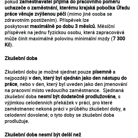
pokud
zaměstnavatel přijímá do pracovního poměru
uchazeče o zaměstnání, kterému krajská pobočka Úřadu
práce věnuje zvýšenou péči
(mimo jiné osoba se
zdravotním postižením). Příspěvek lze
poskytovat
maximálně po dobu 3 měsíců
. Měsíční
příspěvek na jednu fyzickou osobu, která zapracovává
může činit maximálně polovinu minimální mzdy (
7 300
Kč
).
Zkušební doba
Zkušební dobu je možné sjednat pouze
písemně
a
nejpozději
v den, který byl sjednán jako den nástupu do
práce
, nebo v den, který byl uveden jako den jmenování
na pracovní místo vedoucího zaměstnance. Sjednaná
zkušební doba
nesmí být dodatečně prodlužována
, s
výjimkou celodenních překážek v práci, pro které
zaměstnanec nekoná práci v průběhu zkušební doby, a
celodenní dovolené; o tyto doby se zkušební doba
prodlužuje.
Zkušební doba nesmí být delší než