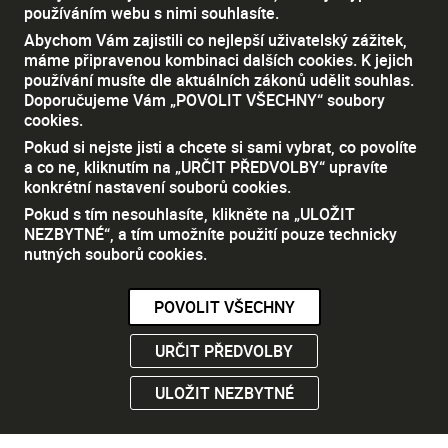
však sjednáno jen pro případy, kdy je možné okamžitě
používáním webu s nimi souhlasíte.
zrušit pracovní poměr.
Abychom Vám zajistili co nejlepší uživatelský zážitek,
máme připravenou kombinaci dalších cookies. K jejich
používání musíte dle aktuálních zákonů udělit souhlas.
Doporučujeme Vám „POVOLIT VŠECHNY“ soubory
cookies.
Pokud si nejste jisti a chcete si sami vybrat, co povolíte
a co ne, kliknutím na „URČIT PŘEDVOLBY“ upravíte
konkrétní nastavení souborů cookies.
Pokud s tím nesouhlasíte, klikněte na „ULOŽIT
NEZBYTNÉ“, a tím umožníte použití pouze technicky
nutných souborů cookies.
POVOLIT VŠECHNY
Nezbytně nutné cookies
URČIT PŘEDVOLBY
Tyto soubory cookie jsou nezbytné, abyste se mohli
ULOŽIT NEZBYTNÉ
pohybovat po webových stránkách a využívat jejich
funkce. Bez těchto cookies by webové stránky
nefungovali, proto je nelze vypnout.