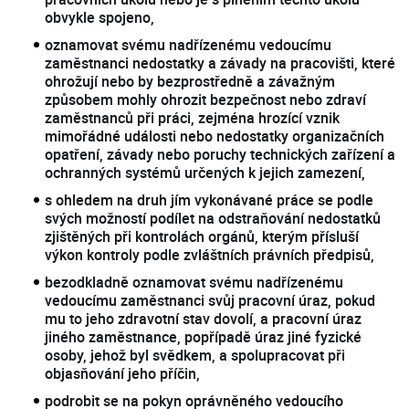
obvykle spojeno,
oznamovat svému nadřízenému vedoucímu
zaměstnanci nedostatky a závady na pracovišti, které
ohrožují nebo by bezprostředně a závažným
způsobem mohly ohrozit bezpečnost nebo zdraví
zaměstnanců při práci, zejména hrozící vznik
mimořádné události nebo nedostatky organizačních
opatření, závady nebo poruchy technických zařízení a
ochranných systémů určených k jejich zamezení,
s ohledem na druh jím vykonávané práce se podle
svých možností podílet na odstraňování nedostatků
zjištěných při kontrolách orgánů, kterým přísluší
výkon kontroly podle zvláštních právních předpisů,
bezodkladně oznamovat svému nadřízenému
vedoucímu zaměstnanci svůj pracovní úraz, pokud
mu to jeho zdravotní stav dovolí, a pracovní úraz
jiného zaměstnance, popřípadě úraz jiné fyzické
osoby, jehož byl svědkem, a spolupracovat při
objasňování jeho příčin,
podrobit se na pokyn oprávněného vedoucího