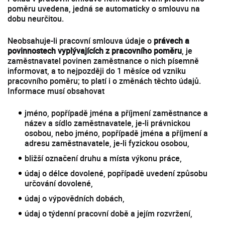
poměru uvedena, jedná se automaticky o smlouvu na
dobu neurčitou.
Neobsahuje-li pracovní smlouva údaje o
právech a
povinnostech vyplývajících z pracovního poměru
, je
zaměstnavatel povinen zaměstnance o nich písemně
informovat, a to nejpozději do 1 měsíce od vzniku
pracovního poměru; to platí i o změnách těchto údajů.
Informace musí obsahovat
jméno, popřípadě jména a příjmení zaměstnance a
název a sídlo zaměstnavatele, je-li právnickou
osobou, nebo jméno, popřípadě jména a příjmení a
adresu zaměstnavatele, je-li fyzickou osobou,
bližší označení druhu a místa výkonu práce,
údaj o délce dovolené, popřípadě uvedení způsobu
určování dovolené,
údaj o výpovědních dobách,
údaj o týdenní pracovní době a jejím rozvržení,